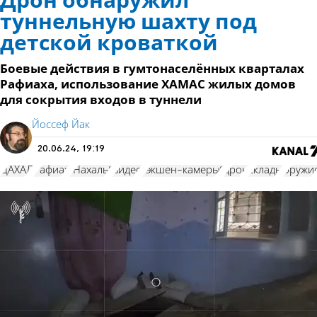
Дрон обнаружил
туннельную шахту под
детской кроваткой
Боевые действия в гумтонаселённых кварталах
Рафиаха, использование ХАМАС жилых домов
для сокрытия входов в туннели
Йоссеф Йак
20.06.24, 19:19
ЦАХАЛ
Рафиах
"Нахаль"
видео
"экшен-камеры"
дрон
склады
оружи