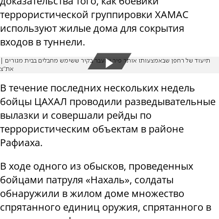
доказательства того, как боевики
террористической группировки ХАМАС
используют жилые дома для сокрытия
входов в туннели.
תיעוד של רחפן שבאמצעותו אותר פיר ומעבר בקיר ששימש מחבלים בבית מגורים |
את"צ
В течение последних нескольких недель
бойцы ЦАХАЛ проводили разведывательные
вылазки и совершали рейды по
террористическим объектам в районе
Рафиаха.
В ходе одного из обысков, проведенных
бойцами патруля «Нахаль», солдаты
обнаружили в жилом доме множество
спрятанного единиц оружия, спрятанного в