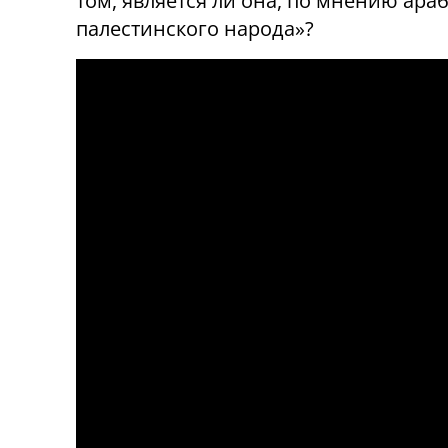
том, является ли она, по мнению араб
палестинского народа»?