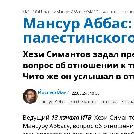
7 КАНАЛ
Израиль
Мансур Аббас: «ХАМАС – часть палестинс
Мансур Аббас:
палестинског
Хези Симантов задал п
вопрос об отношении к 
Чито же он услышал в от
Йоссеф Йак
22.05.24, 10:55
Мансур Аббас
Хези Симантов
интервью
13 кан
Ведущий
13 канала ИТВ
, Хези Симант
Мансуру Аббасу, вопрос об отношени