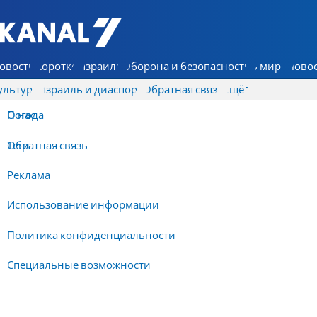
7 КАНАЛ - Аруц Шева
овости
Коротко
Израиль
Оборона и безопасность
В мире
Новос
ультура
Израиль и диаспора
Обратная связь
Ещё
О нас
Погода
Обратная связь
Теги
Реклама
Использование информации
Политика конфиденциальности
Специальные возможности