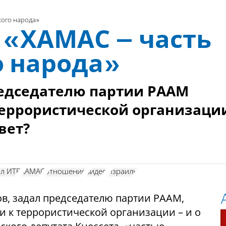
кого народа»
 «ХАМАС – часть
о народа»
редседателю партии РААМ
террористической организаци
вет?
ал ИТВ
ХАМАС
отношение
видео
Израиль
ов, задал председателю партии РААМ,
и к террористической организации – и о