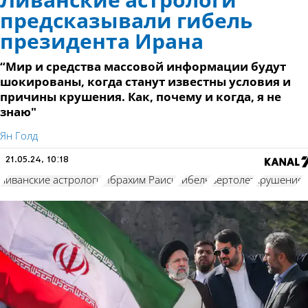
Ливанские астрологи
предсказывали гибель
президента Ирана
“Мир и средства массовой информации будут
шокированы, когда станут известны условия и
причины крушения. Как, почему и когда, я не
знаю"
Ян Голд
21.05.24, 10:18
ливанские астрологи
Ибрахим Раиси
гибель
вертолет
крушение