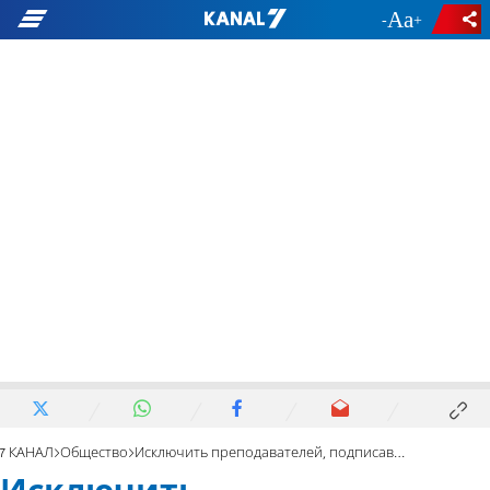
-
+
7 КАНАЛ
Общество
Исключить преподавателей, подписавших антиизраильскую петицию