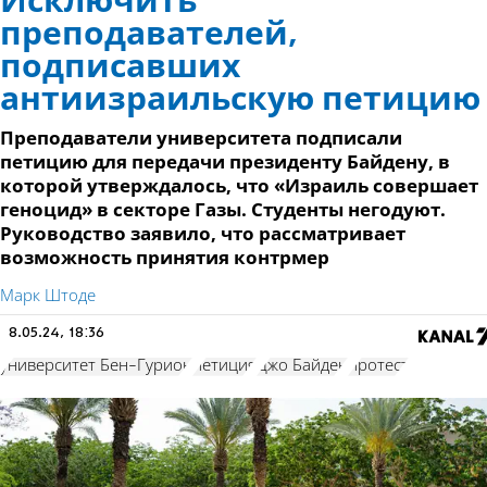
Исключить
преподавателей,
подписавших
антиизраильскую петицию
Преподаватели университета подписали
петицию для передачи президенту Байдену, в
которой утверждалось, что «Израиль совершает
геноцид» в секторе Газы. Студенты негодуют.
Руководство заявило, что рассматривает
возможность принятия контрмер
Марк Штоде
8.05.24, 18:36
университет Бен-Гурион
петиция
Джо Байден
протест