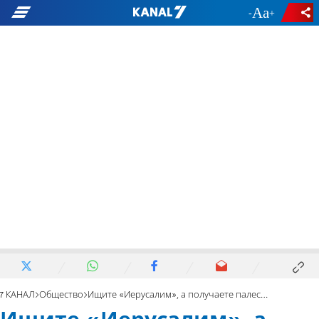
-
+
7 КАНАЛ
Общество
Ищите «Иерусалим», а получаете палестинский флаг