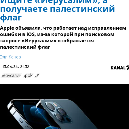
Ищите «Иерусалим», а
получаете палестинский
флаг
Apple объявила, что работает над исправлением
ошибки в iOS, из-за которой при поисковом
запросе «Иерусалим» отображается
палестинский флаг
Эли Кенер
13.04.24, 21:32
Иерусалим
Apple
iOS