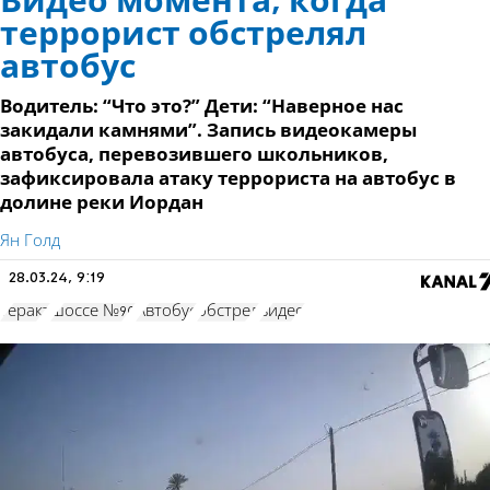
Видео момента, когда
террорист обстрелял
автобус
Водитель: “Что это?” Дети: “Наверное нас
закидали камнями”. Запись видеокамеры
автобуса, перевозившего школьников,
зафиксировала атаку террориста на автобус в
долине реки Иордан
Ян Голд
28.03.24, 9:19
теракт
шоссе №90
Автобус
обстрел
видео