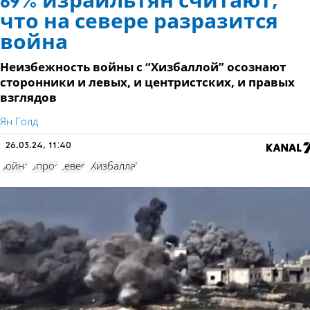
69% израильтян считают,
что на севере разразится
война
Неизбежность войны с “Хизбаллой” осознают
сторонники и левых, и центристских, и правых
взглядов
Ян Голд
26.03.24, 11:40
война
опрос
север
"Хизбалла"