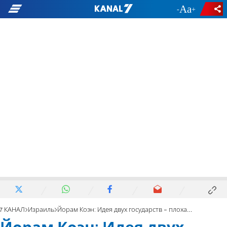
-
+
7 КАНАЛ
Израиль
Йорам Коэн: Идея двух государств - плохая идея