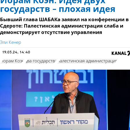
Йорам Коэн: Идея двух
государств - плохая идея
Бывший глава ШАБАКа заявил на конференции в
Сдероте: Палестинская администрация слаба и
демонстрирует отсутствие управления
Эли Кенер
19.03.24, 14:40
Йорам Коэн
два государства
палестинская администрация