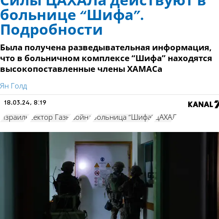
Силы ЦАХАЛа действуют в
больнице “Шифа”.
Подробности
Была получена разведывательная информация,
что в больничном комплексе “Шифа” находятся
высокопоставленные члены ХАМАСа
Ян Голд
18.03.24, 8:19
Израиль
сектор Газы
война
больница "Шифа"
ЦАХАЛ