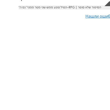
"הטיל פוגע ממש שני מטר ממני" נס ה-RPG | הסיפור שלא סופר
Нашли ошиб