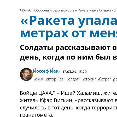
7 КАНАЛ
Оборона и безопасность
«Ракета упала буквально 
«Ракета упала
метрах от ме
Солдаты рассказывают о 
день, когда по ним был
Йоссеф Йак
17.03.24, 13:20
война
сектор Газы
солдаты
история
обстрел
гр
Бойцы ЦАХАЛ – Ишай Халамиш, жите
житель Кфар Виткин, –рассказывают 
случилось в тот день, когда террорис
гранатомета.