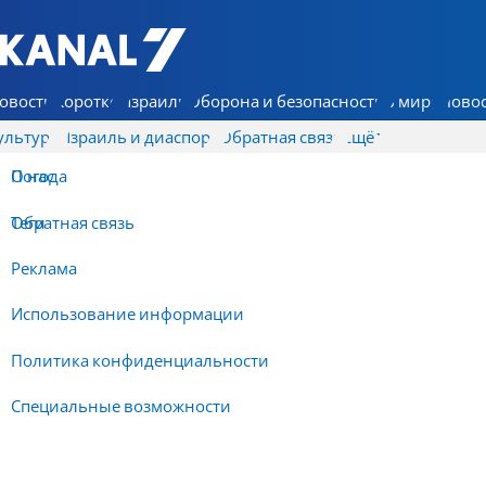
7 КАНАЛ - Аруц Шева
овости
Коротко
Израиль
Оборона и безопасность
В мире
Новос
ультура
Израиль и диаспора
Обратная связь
Ещё
О нас
Погода
Обратная связь
Теги
Реклама
Использование информации
Политика конфиденциальности
Специальные возможности