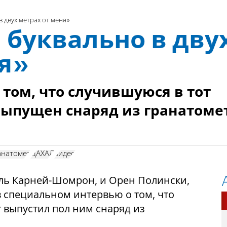
в двух метрах от меня»
 буквально в дву
ня»
том, что случившуюся в тот
 выпущен снаряд из гранатоме
анатомет
ЦАХАЛ
видео
ль Карней-Шомрон, и Орен Полински,
в специальном интервью о том, что
т выпустил пол ним снаряд из