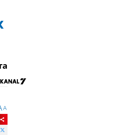
х
та
A
A