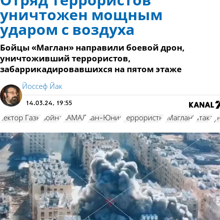
Отряд террористов
уничтожен мощным
ударом с воздуха
Бойцы «Маглан» направили боевой дрон,
уничтоживший террористов,
забаррикадировавшихся на пятом этаже
Йоссеф Йак
14.03.24, 19:55
сектор Газы
война
ХАМАД
Хан-Юнис
террористы
"Маглан"
атака
у