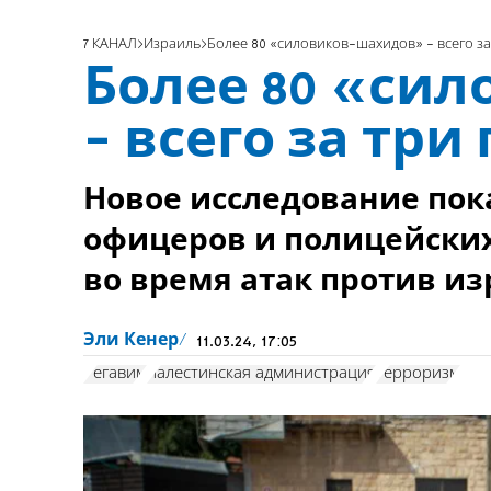
7 КАНАЛ
Израиль
Более 80 «силовиков-шахидов» - всего за
Более 80 «си
- всего за три
Новое исследование пок
офицеров и полицейски
во время атак против и
Эли Кенер
11.03.24, 17:05
Регавим
палестинская администрация
терроризм