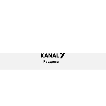
Разделы
Новости
Коротко
Израиль
В мире
Оборона и безопасность
Новости из бывшего СССР