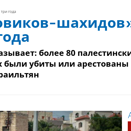
 три года
ловиков-шахидов
 года
азывает: более 80 палестинск
х были убиты или арестованы
зраильтян