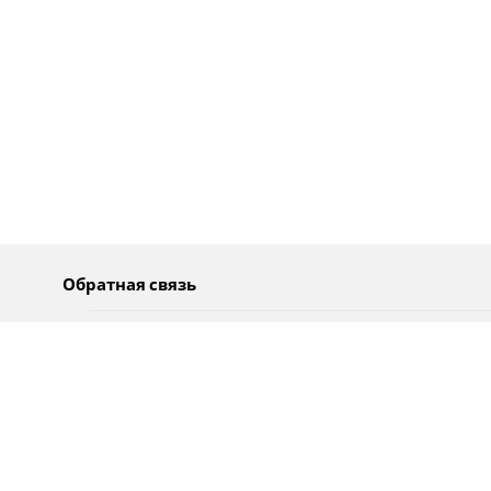
Обратная связь
О нас
Pусский
Обратная связь
عربية
Реклама
Использование информации
Политика конфиденциальности
Специальные возможности