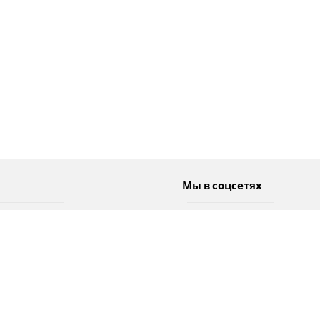
Мы в соцсетях
Спорт
Twitter
Погода
Facebook
Тэги
Instagram
YouTube
TikTok