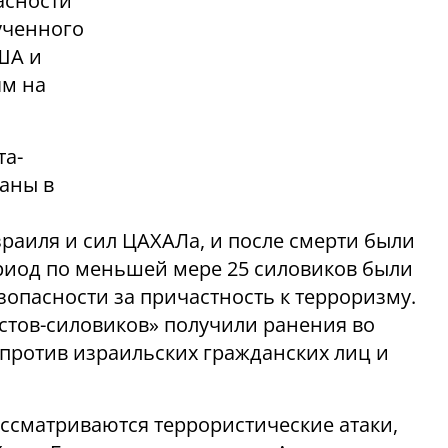
асности
ученного
ША и
ям на
та-
аны в
аиля и сил ЦАХАЛа, и после смерти были
риод по меньшей мере 25 силовиков были
опасности за причастность к терроризму.
стов-силовиков» получили ранения во
против израильских гражданских лиц и
рассматриваются террористические атаки,