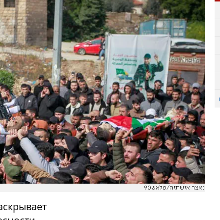
נאצר אישתיה/פלאש90
аскрывает