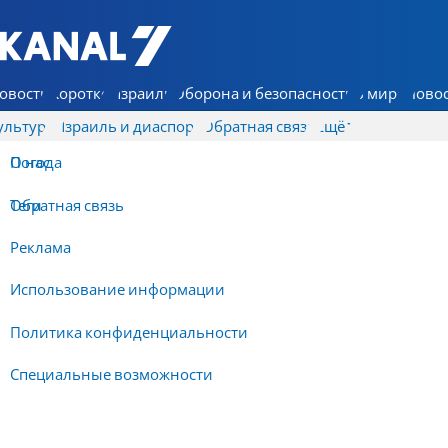
7 КАНАЛ - Аруц Шева
овости
Коротко
Израиль
Оборона и безопасность
В мире
Новос
ультура
Израиль и диаспора
Обратная связь
Ещё
О нас
Погода
Обратная связь
Теги
Реклама
Использование информации
Политика конфиденциальности
Специальные возможности