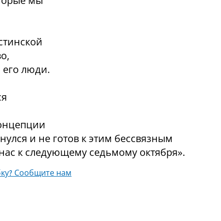
оторые мы
стинской
о,
 его люди.
ся
концепции
улся и не готов к этим бессвязным
 нас к следующему седьмому октября».
ку? Сообщите нам