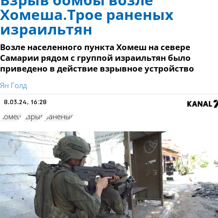
Взрыв бомбы возле
Хомеша.Трое раненых
израильтян
Возле населенного пункта Хомеш на севере
Самарии рядом с группой израильтян было
приведено в действие взрывное устройство
Ян Голд
8.03.24, 16:28
Хомеш
взрыв
раненые