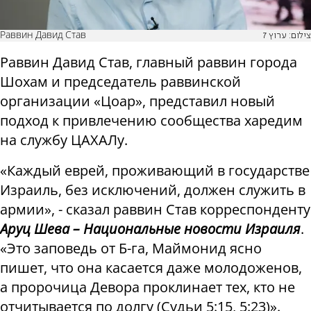
Раввин Давид Став
צילום: ערוץ 7
Раввин Давид Став, главный раввин города
Шохам и председатель раввинской
организации «Цоар», представил новый
подход к привлечению сообщества харедим
на службу ЦАХАЛу.
«Каждый еврей, проживающий в государстве
Израиль, без исключений, должен служить в
армии», - сказал раввин Став корреспонденту
Аруц Шева – Национальные новости Израиля
.
«Это заповедь от Б-га, Маймонид ясно
пишет, что она касается даже молодоженов,
а пророчица Девора проклинает тех, кто не
отчитывается по долгу (Судьи 5:15, 5:23)».