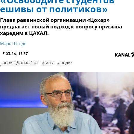
«Освободите студентов
ешивы от политиков»
Глава раввинской организации «Цохар»
предлагает новый подход к вопросу призыва
харедим в ЦАХАЛ.
Марк Штоде
7.03.24, 13:57
раввин Давид Став
призыв
харедим