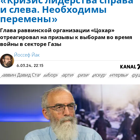
«Кризис лидерства справа
и слева. Необходимы
перемены»
Глава раввинской организации «Цохар»
отреагировал на призывы к выборам во время
войны в секторе Газы
Йоссеф Йак
6.03.24, 22:15
раввин Давид Став
выборы
партии
кризис
дискурс
интервью
Аруц