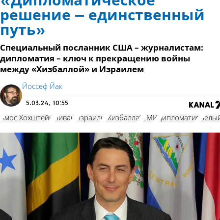
«Дипломатическое
решение – единственный
путь»
Специальный посланник США – журналистам:
дипломатия – ключ к прекращению войны
между «Хизбаллой» и Израилем
Йоссеф Йак
5.03.24, 10:55
Амос Хохштейн
Ливан
Израиль
"Хизбалла"
СМИ
дипломатия
Белы