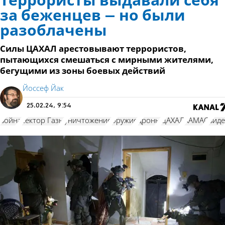
Террористы выдавали себя
за беженцев – но были
разоблачены
Силы ЦАХАЛ арестовывают террористов,
пытающихся смешаться с мирными жителями,
бегущими из зоны боевых действий
Йоссеф Йак
25.02.24, 9:54
война
сектор Газы
уничтожение
оружие
дроны
ЦАХАЛ
ХАМАС
вид