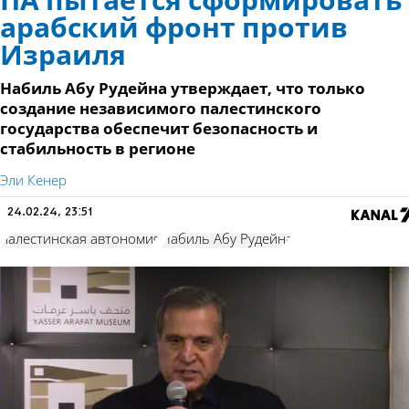
ПА пытается сформировать
арабский фронт против
Израиля
Набиль Абу Рудейна утверждает, что только
создание независимого палестинского
государства обеспечит безопасность и
стабильность в регионе
Эли Кенер
24.02.24, 23:51
палестинская автономия
Набиль Абу Рудейна