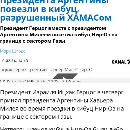
Президента Аргентины
повезли в кибуц,
разрушенный ХАМАСом
Президент Герцог вместе с президентом
Аргентины Милеем посетил кибуц Нир-Оз на
границе с сектором Газы
Марк Штоде
8.02.24, 14:18
Ицхак Герцог
Аргентина
Хавьер Милей
Нир-Оз
נשיא המדינה ונשיא ארגנטינה מבקרים בקיבוץ ניר עוז
Президент Израиля Ицхак Герцог в четверг
принял президента Аргентины Хавьера
Милея во время поездки в кибуц Нир-Оз на
границе с сектором Газы.
Четверть членов кибуца Нир-Оз были либо