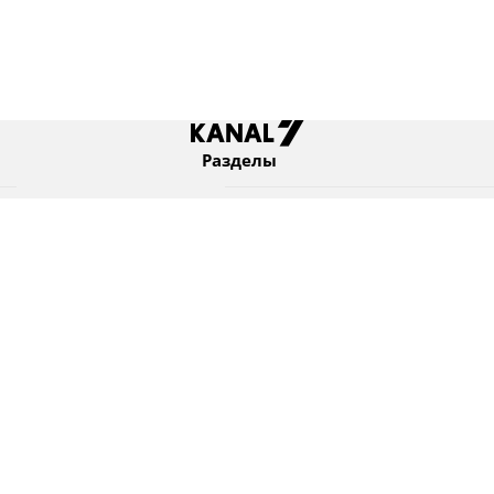
Разделы
Новости
Коротко
Израиль
В мире
Оборона и безопасность
Новости из бывшего СССР
Еврейский мир
Культура
Израиль и диаспора
7 KANAL Ltd. © Все права защищены