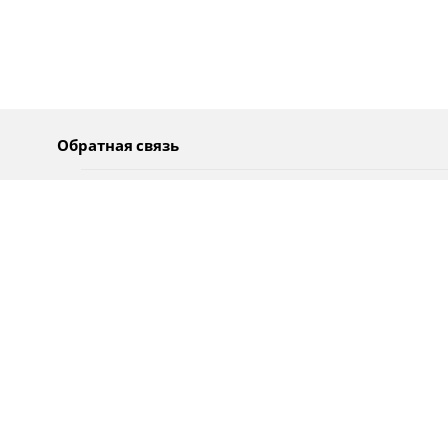
Обратная связь
О нас
Pусский
Обратная связь
عربية
Реклама
Использование информации
Политика конфиденциальности
Специальные возможности
Оповещения
עברית
English