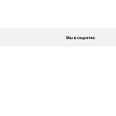
Мы в соцсетях
Спорт
Twitter
Погода
Facebook
Тэги
Instagram
YouTube
TikTok