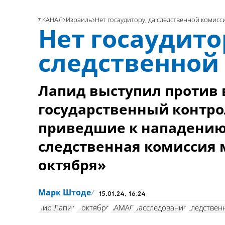
7 КАНАЛ
Израиль
Нет госаудитору, да следственной комисс
Нет госаудито
следственной
Лапид выступил против 
государственный контро
приведшие к нападению
следственная комиссия 
октября»
Марк Штоде
15.01.24, 16:24
Яир Лапид
7 октября
ХАМАС
расследование
следствен