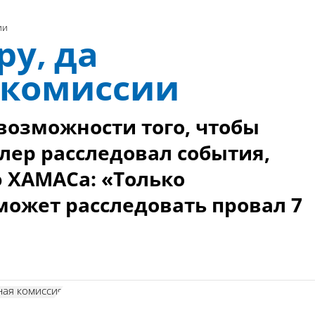
ии
ру, да
 комиссии
возможности того, чтобы
лер расследовал события,
 ХАМАСа: «Только
может расследовать провал 7
ная комиссия