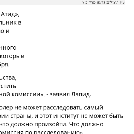
צילום: גדעון מרקוביץ'/TPS
 Атид»,
льник в
во и
енного
 которые
ря.
ьства,
устить
ой комиссии», - заявил Лапид.
олер не может расследовать самый
ии страны, и этот институт не может быть
 что должно произойти. Что должно
комиссия по расследованию».