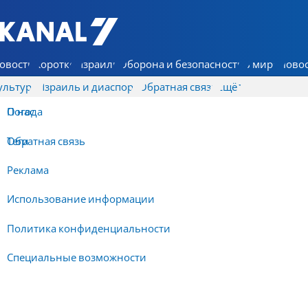
7 КАНАЛ - Аруц Шева
овости
Коротко
Израиль
Оборона и безопасность
В мире
Новос
ультура
Израиль и диаспора
Обратная связь
Ещё
О нас
Погода
Обратная связь
Теги
Реклама
Использование информации
Политика конфиденциальности
Специальные возможности