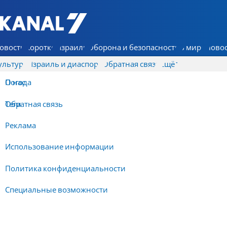
7 КАНАЛ - Аруц Шева
овости
Коротко
Израиль
Оборона и безопасность
В мире
Новос
ультура
Израиль и диаспора
Обратная связь
Ещё
О нас
Погода
Обратная связь
Теги
Реклама
Использование информации
Политика конфиденциальности
Специальные возможности