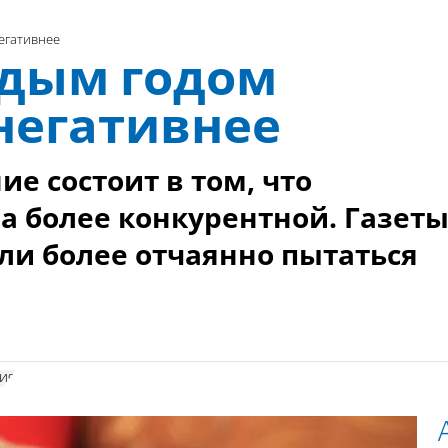
егативнее
ждым годом
негативнее
ие состоит в том, что
а более конкурентной. Газет
али более отчаянно пытаться
ия