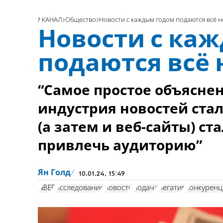
7 КАНАЛ
Общество
Новости с каждым годом подаются всё н
Новости с ка
подаются всё 
“Самое простое объяснен
индустрия новостей стал
(а затем и веб-сайты) ст
привлечь аудиторию”
Ян Голд
10.01.24, 15:49
NBER
исследование
новости
подача
негатив
конкуренц