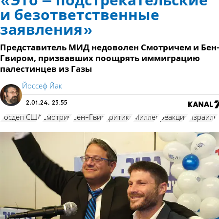
«Это – подстрекательские
и безответственные
заявления»
Представитель МИД недоволен Смотричем и Бен-
Гвиром, призвавших поощрять иммиграцию
палестинцев из Газы
Йоссеф Йак
2.01.24, 23:55
Госдеп США
Смотрич
Бен-Гвир
критика
Миллер
реакция
Израиль