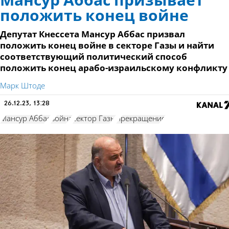
Мансур Аббас призывает
положить конец войне
Депутат Кнессета Мансур Аббас призвал
положить конец войне в секторе Газы и найти
соответствующий политический способ
положить конец арабо-израильскому конфликту
Марк Штоде
26.12.23, 13:28
Мансур Аббас
война
сектор Газы
прекращение