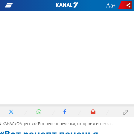
-
+
7 КАНАЛ
Общество
“Вот рецепт печенья, которое я испекла для монстров”