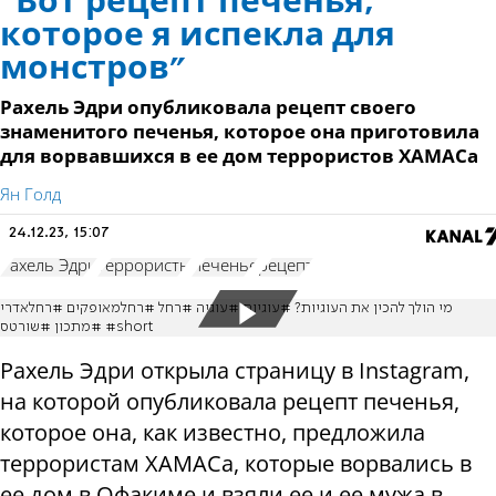
“Вот рецепт печенья,
которое я испекла для
монстров”
Рахель Эдри опубликовала рецепт своего
знаменитого печенья, которое она приготовила
для ворвавшихся в ее дом террористов ХАМАСа
Ян Голд
24.12.23, 15:07
Рахель Эдри
террористы
печенье
рецепт
מי הולך להכין את העוגיות? #עוגיות #עוגיה #רחל #רחלמאופקים #רחלאדרי
#מתכון #שורטס #short
Рахель Эдри открыла страницу в Instagram,
на которой опубликовала рецепт печенья,
которое она, как известно, предложила
террористам ХАМАСа, которые ворвались в
ее дом в Офакиме и взяли ее и ее мужа в