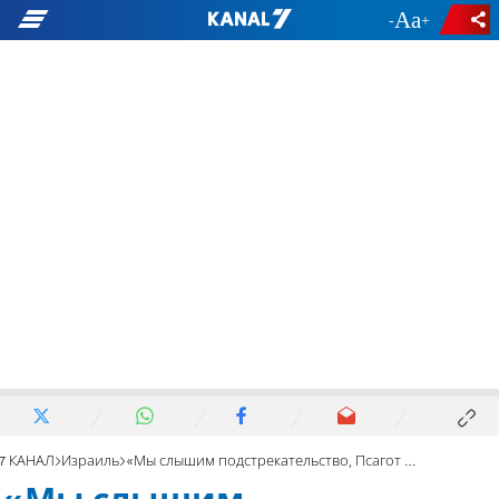
-
+
7 КАНАЛ
Израиль
«Мы слышим подстрекательство, Псагот не станет Беэри»