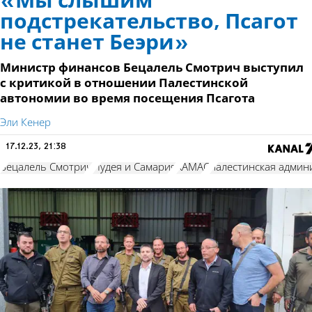
«Мы слышим
подстрекательство, Псагот
не станет Беэри»
Министр финансов Бецалель Смотрич выступил
с критикой в отношении Палестинской
автономии во время посещения Псагота
Эли Кенер
17.12.23, 21:38
Бецалель Смотрич
Иудея и Самария
ХАМАС
палестинская админ