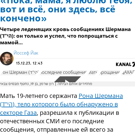
«Пока, мама, я люблю тебя,
вот и всё, они здесь, всё
кончено»
Четыре леденящих кровь сообщениях Шермана
(הי"ד): он только и успел, что попрощаться с
мамой…
Йоссеф Йак
15.12.23, 12:43
Рон Шерман (הי"ד)
последние сообщения
Мать
прощание
ЦАХАЛ
מחזירים אותם הביתה | רון שרמן, בן 19, נחטף מבסיס צבאי
Мать 19-летнего сержанта
Рона Шермана
(הי"ד), тело которого было обнаружено в
секторе Газа
, разрешила к публикации в
отечественных СМИ его последние
сообщения, отправленные ей всего за