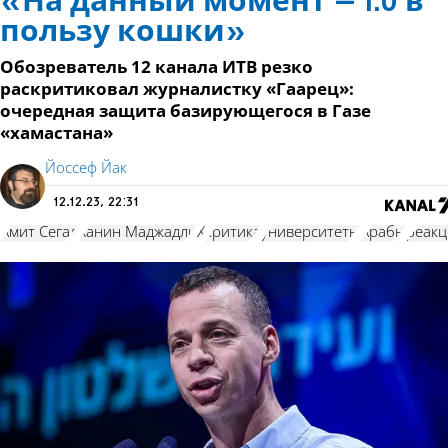
«На данный момент – 1:0 в
пользу кошки»
Обозреватель 12 канала ИТВ резко
раскритиковал журналистку «Гаарец»:
очередная защита базирующегося в Газе
«хамастана»
Йоссеф Йак
12.12.23, 22:31
Амит Сегал
Ханин Маджадли
Х
критика
университеты
Арабы
реакц