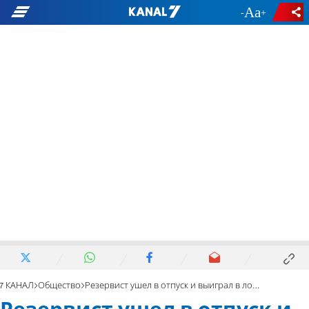
-
+
7 КАНАЛ
Общество
Резервист ушел в отпуск и выиграл в лотерею 20 млн шекелей