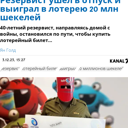
Резервист ушел в отпуск и
выиграл в лотерею 20 млн
шекелей
40-летний резервист, направляясь домой с
войны, остановился по пути, чтобы купить
лотерейный билет…
Ян Голд
3.12.23, 15:27
резервист
лотерейный билет
выигрыш
20 миллионов шекелей