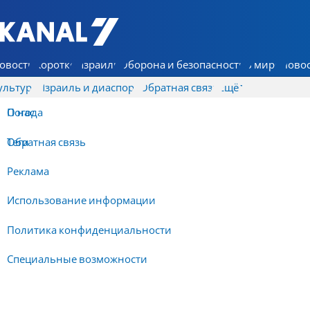
7 КАНАЛ - Аруц Шева
овости
Коротко
Израиль
Оборона и безопасность
В мире
Новос
ультура
Израиль и диаспора
Обратная связь
Ещё
О нас
Погода
Обратная связь
Теги
Реклама
Использование информации
Политика конфиденциальности
Специальные возможности