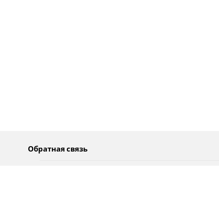
Обратная связь
О нас
Pусский
Обратная связь
عربية
Реклама
Использование информации