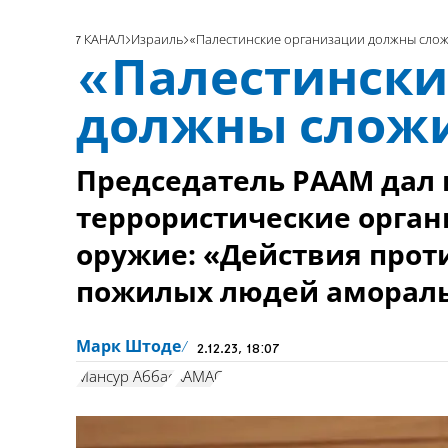
7 КАНАЛ
Израиль
«Палестинские организации должны сло
«Палестински
должны слож
Председатель РААМ дал 
террористические орга
оружие: «Действия прот
пожилых людей амораль
Марк Штоде
2.12.23, 18:07
Мансур Аббас
ХАМАС