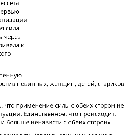
ессета
тервью
ганизации
я сила,
ь через
ривела к
кого
роенную
ротив невинных, женщин, детей, стариков
 что применение силы с обеих сторон не
туации. Единственное, что происходит,
 и больше ненависти с обеих сторон».