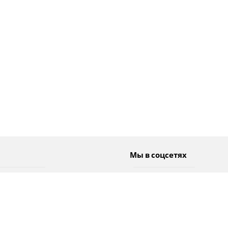
Мы в соцсетях
Спорт
Twitter
Погода
Facebook
Тэги
Instagram
YouTube