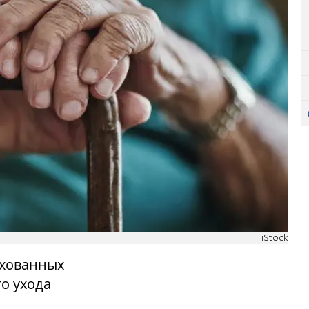
iStock
ахованных
о ухода