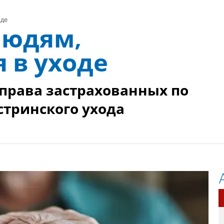
оде
людям,
в уходе
 права застрахованных по
стринского ухода