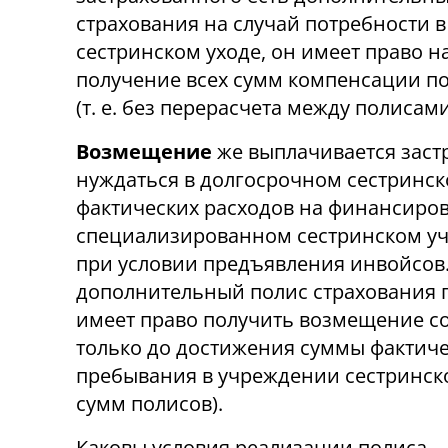
страхования на случай потребности в
сестринском уходе, он имеет право н
получение всех сумм компенсации по
(т. е. без перерасчета между полисами
Возмещение
же выплачивается застр
нуждаться в долгосрочном сестринско
фактических расходов на финансиров
специализированном сестринском уч
при условии предъявления инвойсов.
дополнительный полис страхования п
имеет право получить возмещение со
только до достижения суммы фактич
пребывания в учреждении сестринског
сумм полисов).
Каковы условия реализации полиса