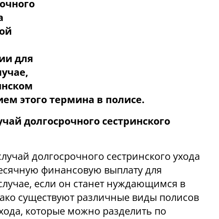
рочного
а
ой
ии для
лучае,
инском
ием этого термина в полисе.
учай долгосрочного сестринского
случай долгосрочного сестринского ухода
есячную финансовую выплату для
случае, если он станет нуждающимся в
нако существуют различные виды полисов
хода, которые можно разделить по