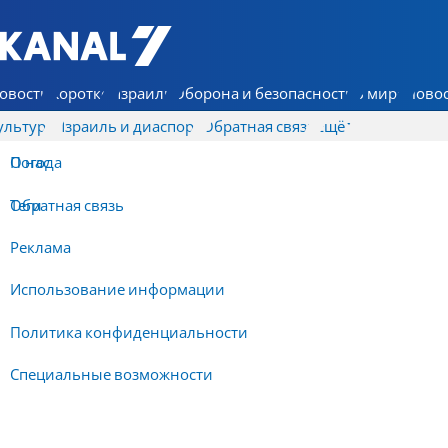
7 КАНАЛ - Аруц Шева
овости
Коротко
Израиль
Оборона и безопасность
В мире
Новос
ультура
Израиль и диаспора
Обратная связь
Ещё
О нас
Погода
Обратная связь
Теги
Реклама
Использование информации
Политика конфиденциальности
Специальные возможности