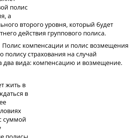
вой полис
я, а
ьного второго уровня, который будет
тнего действия группового полиса.
Полис компенсации и полис возмещения
о полису страхования на случай
на два вида: компенсацию и возмещение.
т жить в
уждаться в
ее
словиях
 с суммой
у
ые полисы