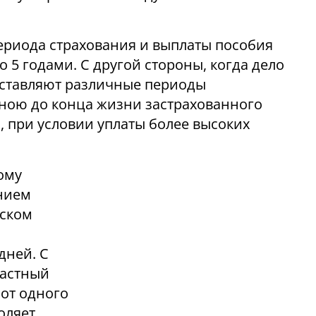
ериода страхования и выплаты пособия
 5 годами. С другой стороны, когда дело
доставляют различные периоды
ною до конца жизни застрахованного
о, при условии уплаты более высоких
ому
ением
нском
дней. С
частный
от одного
воляет