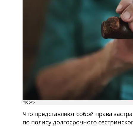
אייסטוק
Что представляют собой права застр
по полису долгосрочного сестринског