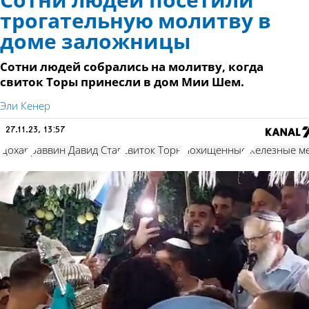
Сотни людей посетили
трогательную молитву в
доме заложницы
Сотни людей собрались на молитву, когда
свиток Торы принесли в дом Мии Шем.
Эли Кенер
27.11.23, 13:57
Цохар
раввин Давид Став
свиток Торы
похищенные
Железные м