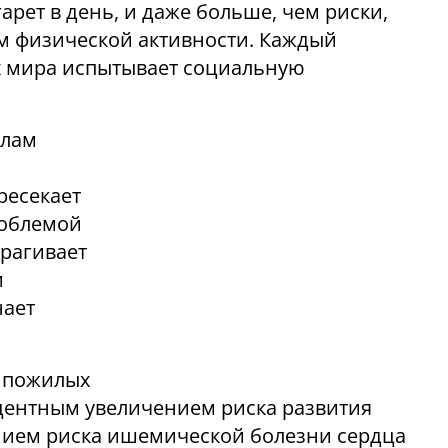
гарет в день, и даже больше, чем риски,
м физической активности. Каждый
х мира испытывает социальную
елам
ресекает
роблемой
рагивает
и
нает
у пожилых
центным увеличением риска развития
нием риска ишемической болезни сердца