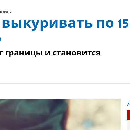
 в день
 выкуривать по 15
ь
т границы и становится