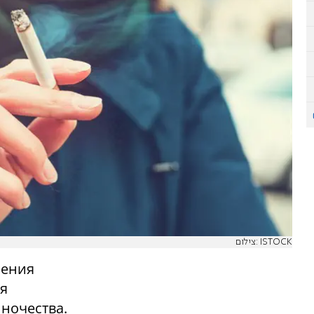
צילום: ISTOCK
нения
ая
ночества.