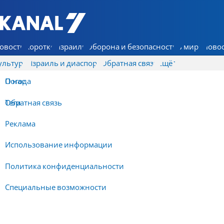
7 КАНАЛ - Аруц Шева
овости
Коротко
Израиль
Оборона и безопасность
В мире
Новос
ультура
Израиль и диаспора
Обратная связь
Ещё
О нас
Погода
Обратная связь
Теги
Реклама
Использование информации
Политика конфиденциальности
Специальные возможности