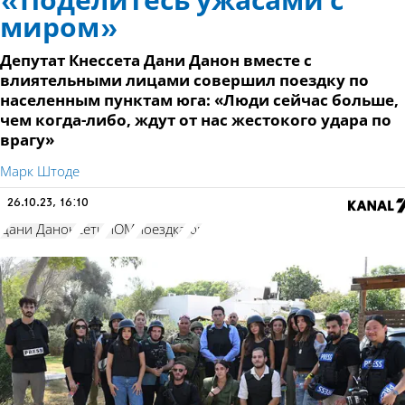
«Поделитесь ужасами с
миром»
Депутат Кнессета Дани Данон вместе с
влиятельными лицами совершил поездку по
населенным пунктам юга: «Люди сейчас больше,
чем когда-либо, ждут от нас жестокого удара по
врагу»
Марк Штоде
26.10.23, 16:10
Дани Данон
сети
ЛОМ
поездка
юг