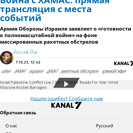
Война с ХАМАС: прямая
трансляция с места
событий
Армия Обороны Израиля заявляет о «готовности
к полномасштабной войне» на фоне
массированных ракетных обстрелов
Йоссеф Йак
7.10.23, 12:42
война
ХАМАС
Израиль
ЦАХАЛ
ракетные обстрелы
прямой эфир
Israel Palestine Conflict Live | IDF Declares ‘Ready For War’ Amid
Massive Rocket Barrages
Нашли ошибку? Сообщите нам
Обратная связь
О нас
Pусский