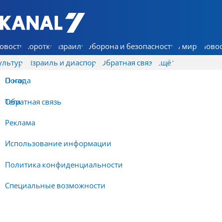
7 КАНАЛ - Аруц Шева
овости
Коротко
Израиль
Оборона и безопасность
В мире
Новос
ультура
Израиль и диаспора
Обратная связь
Ещё
О нас
Погода
Обратная связь
Теги
Реклама
Использование информации
Политика конфиденциальности
Специальные возможности