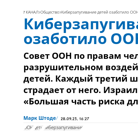
7 КАНАЛ
Общество
Киберзапугивание детей озаботило ОО
Киберзапугив
озаботило ОО
Совет ООН по правам че
разрушительном воздей
детей. Каждый третий шк
страдает от него. Израи
«Большая часть риска дл
Марк Штоде
28.09.23, 16:27
ООН
дети
киберзапугивание