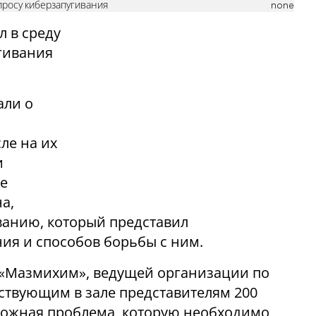
просу киберзапугивания
none
л в среду
гивания
али о
ле на их
и
ее
а,
ванию, который представил
ия и способов борьбы с ним.
 «Мазмихим», ведущей организации по
ствующим в зале представителям 200
сложная проблема, которую необходимо