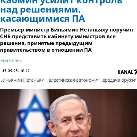
Кабмин усилит контроль
над решениями,
касающимися ПА
Премьер-министр Биньямин Нетаньяху поручил
СНБ представить кабинету министров все
решения, принятые предыдущим
правительством в отношении ПА
Эли Кенер
13.09.23, 18:12
Биньямин Нетаньяху
палестинская автономия
передача оружи