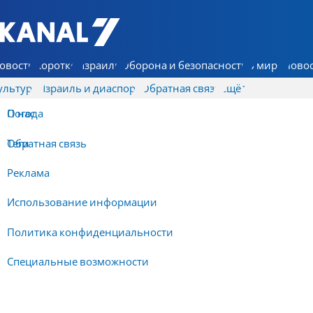
7 КАНАЛ - Аруц Шева
овости
Коротко
Израиль
Оборона и безопасность
В мире
Новос
ультура
Израиль и диаспора
Обратная связь
Ещё
О нас
Погода
Обратная связь
Теги
Реклама
Использование информации
Политика конфиденциальности
Специальные возможности