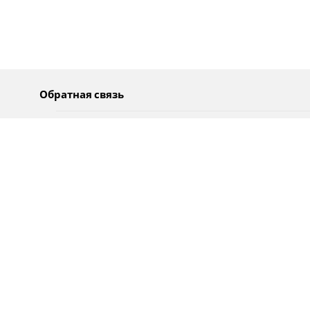
Обратная связь
О нас
Pусский
Обратная связь
عربية
Реклама
Использование информации
Политика конфиденциальности
Специальные возможности
Оповещения
עברית
English