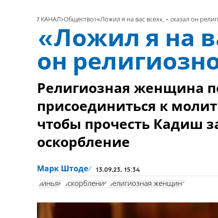
7 КАНАЛ
Общество
«Ложил я на вас всех», - сказал он ре
«Ложил я на ва
он религиозн
Религиозная женщина п
присоединиться к молит
чтобы прочесть Кадиш за
оскорбление
Марк Штоде
13.09.23, 15:34
миньян
оскорбление
религиозная женщина