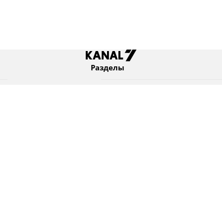
Разделы
Новости
Коротко
Израиль
В мире
Оборона и безопасность
Новости из бывшего СССР
Еврейский мир
Культура
Израиль и диаспора
7 KANAL Ltd. © Все права защищены