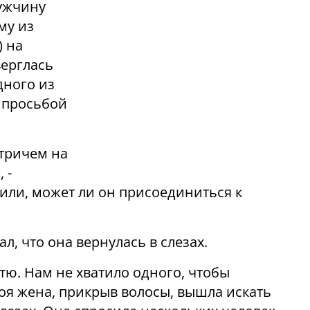
мужчину
му из
) на
верглась
дного из
с просьбой
тричем на
 -
или, может ли он присоединиться к
, что она вернулась в слезах.
тю. Нам не хватило одного, чтобы
оя жена, прикрыв волосы, вышла искать