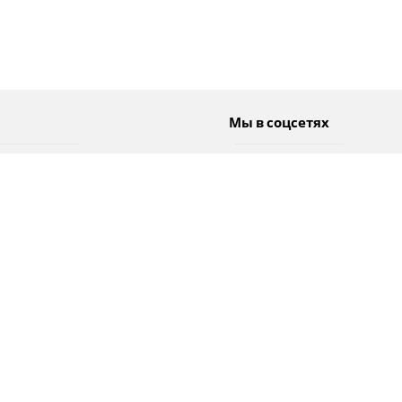
Мы в соцсетях
Спорт
Twitter
Погода
Facebook
Тэги
Instagram
YouTube
TikTok