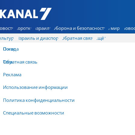
7 КАНАЛ - Аруц Шева
овости
Коротко
Израиль
Оборона и безопасность
В мире
Новос
ультура
Израиль и диаспора
Обратная связь
Ещё
О нас
Погода
Обратная связь
Теги
Реклама
Использование информации
Политика конфиденциальности
Специальные возможности