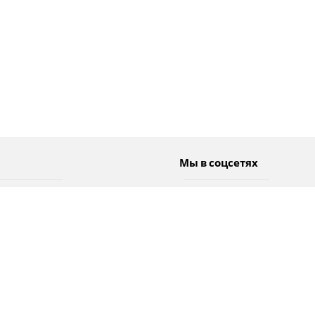
Мы в соцсетях
Спорт
Twitter
Погода
Facebook
Тэги
Instagram
YouTube
TikTok