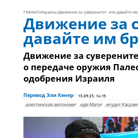
7 КАНАЛ
Израиль
Движение за суверенитет: «Не давайте и
Движение за с
давайте им б
Движение за суверените
о передаче оружия Пале
одобрения Израиля
Перевод Эли Кенер
13.09.23, 14:15
палестинская автономия
Надя Матар
Иегудит Кацове