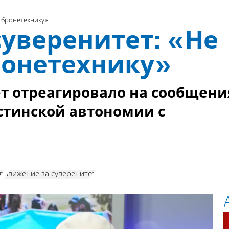
м бронетехнику»
уверенитет: «Не
ронетехнику»
т отреагировало на сообщени
стинской автономии с
р
движение за суверенитет