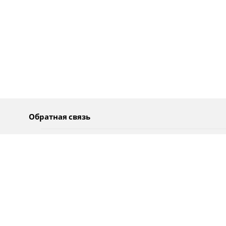
Обратная связь
О нас
Pусский
Обратная связь
عربية
Реклама
Использование информации
Политика конфиденциальности
Специальные возможности
Оповещения