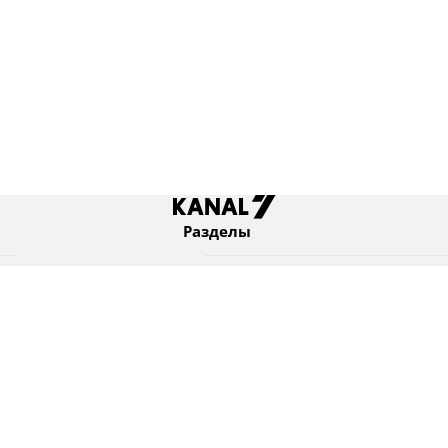
Разделы
Новости
Коротко
Израиль
В мире
Оборона и безопасность
Новости из бывшего СССР
Еврейский мир