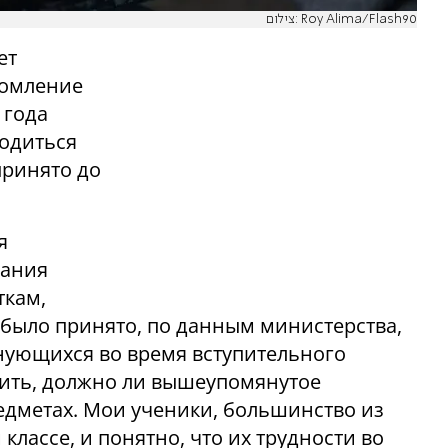
צילום: Roy Alima/Flash90
ет
домление
 года
водиться
принято до
я
сания
ткам,
 было принято, по данным министерства,
нующихся во время вступительного
нить, должно ли вышеупомянутое
едметах. Мои ученики, большинство из
 классе, и понятно, что их трудности во