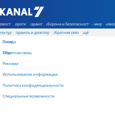
7 КАНАЛ - Аруц Шева
овости
Коротко
Израиль
Оборона и безопасность
В мире
Новос
ультура
Израиль и диаспора
Обратная связь
Ещё
О нас
Погода
Обратная связь
Теги
Реклама
Использование информации
Политика конфиденциальности
Специальные возможности