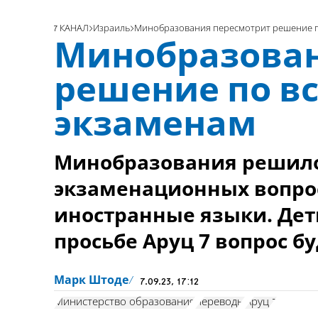
7 КАНАЛ
Израиль
Минобразования пересмотрит решение п
Минобразован
решение по в
экзаменам
Минобразования решило 
экзаменационных вопро
иностранные языки. Дет
просьбе Аруц 7 вопрос б
Марк Штоде
7.09.23, 17:12
Министерство образования
переводы
Аруц 7