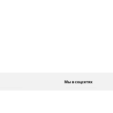
Мы в соцсетях
Спорт
Twitter
Погода
Facebook
Тэги
Instagram