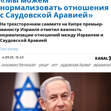
«Мы можем
нормализовать отношения
с Саудовской Аравией»
На трехстороннем саммите на Кипре премьер-
министр Израиля отметил важность
нормализации отношений между Израилем и
Саудовской Аравией
Эли Кенер
4.09.23, 15:43
Биньямин Нетаньяху
Греция
Кипр
Саудовская Аравия
Авраамски