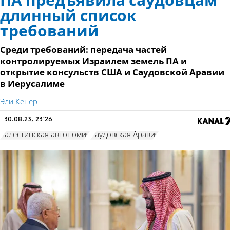
ПА предъявила саудовцам
длинный список
требований
Среди требований: передача частей
контролируемых Израилем земель ПА и
открытие консульств США и Саудовской Аравии
в Иерусалиме
Эли Кенер
30.08.23, 23:26
палестинская автономия
Саудовская Аравия