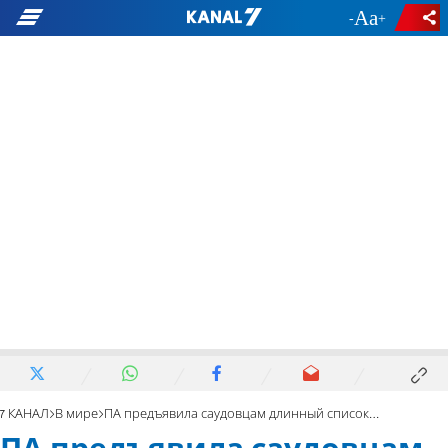
-
+
7 КАНАЛ
В мире
ПА предъявила саудовцам длинный список требований