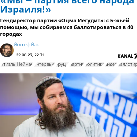
«Мы – партия всего народа
Израиля!»
Гендиректор партии «Оцма Иегудит»: с Б-жьей
помощью, мы собираемся баллотироваться в 40
городах
Йоссеф Йак
29.08.23, 22:31
Итиэль Нейман
интервью
Аруц 7
партия
политика
видео
баллоти