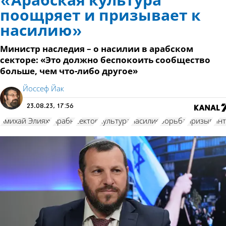
«Арабская культура
поощряет и призывает к
насилию»
Министр наследия – о насилии в арабском
секторе: «Это должно беспокоить сообщество
больше, чем что-либо другое»
Йоссеф Йак
23.08.23, 17:56
Амихай Элияху
Арабы
сектор
культура
насилие
борьба
призыв
ин