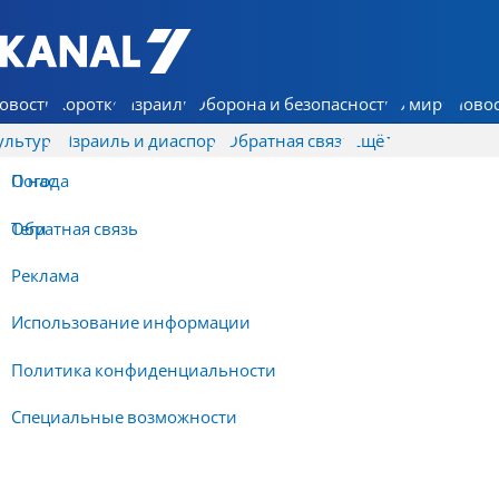
7 КАНАЛ - Аруц Шева
овости
Коротко
Израиль
Оборона и безопасность
В мире
Новос
ультура
Израиль и диаспора
Обратная связь
Ещё
О нас
Погода
Обратная связь
Теги
Реклама
Использование информации
Политика конфиденциальности
Специальные возможности