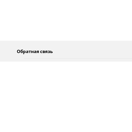
Обратная связь
О нас
Pусский
Обратная связь
عربية
Реклама
Использование информации
Политика конфиденциальности
Специальные возможности
Оповещения
עברית
English