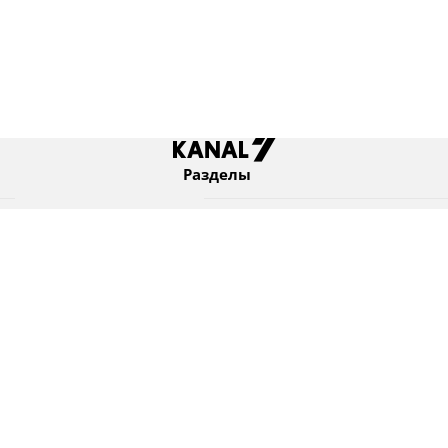
Разделы
Новости
Коротко
Израиль
В мире
Оборона и безопасность
Новости из бывшего СССР
Еврейский мир
Культура
Израиль и диаспора