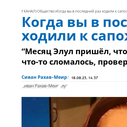
7 КАНАЛ
Общество
Когда вы в последний раз ходили к сапо
Когда вы в по
ходили к сап
“Месяц Элул пришёл, что
что-то сломалось, прове
Сиван Рахав-Меир
18.08.23, 14:37
Сиван Рахав-Меир
элул