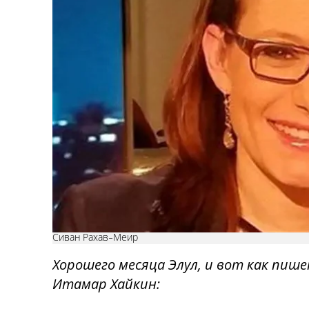
Сиван Рахав-Меир
Хорошего месяца Элул, и вот как пиш
Итамар Хайкин: