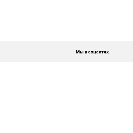
Мы в соцсетях
Спорт
Twitter
Погода
Facebook
Тэги
Instagram
YouTube
TikTok