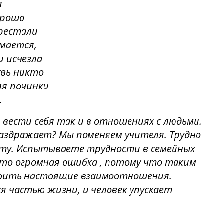
я
орошо
ерестали
мается,
и исчезла
увь никто
ля починки
.
 вести себя так и в отношениях с людьми.
аздражает? Мы поменяем учителя. Трудно
боту. Испытываете трудности в семейных
это огромная ошибка , потому что таким
роить настоящие взаимоотношения.
я частью жизни, и человек упускает