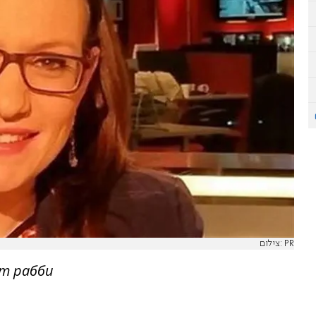
צילום: PR
ет рабби