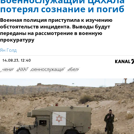
Военнослужащий ЦАХАЛа
потерял сознание и погиб
Военная полиция приступила к изучению
обстоятельств инцидента. Выводы будут
переданы на рассмотрение в военную
прокуратуру
Ян Голд
14.08.23, 12:40
учения
ЦАХАЛ
военнослужащий
гибель