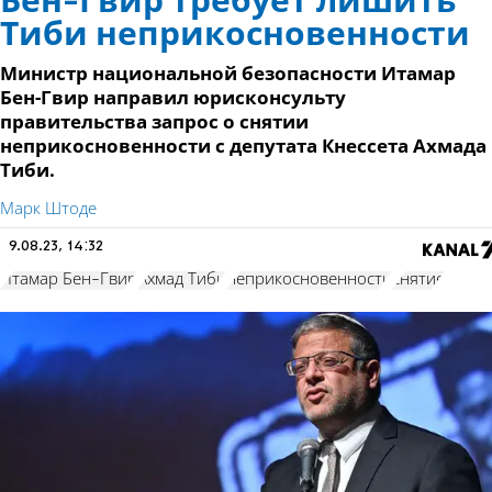
Бен-Гвир требует лишить
Тиби неприкосновенности
Министр национальной безопасности Итамар
Бен-Гвир направил юрисконсульту
правительства запрос о снятии
неприкосновенности с депутата Кнессета Ахмада
Тиби.
Марк Штоде
9.08.23, 14:32
Итамар Бен-Гвир
Ахмад Тиби
неприкосновенности
снятие