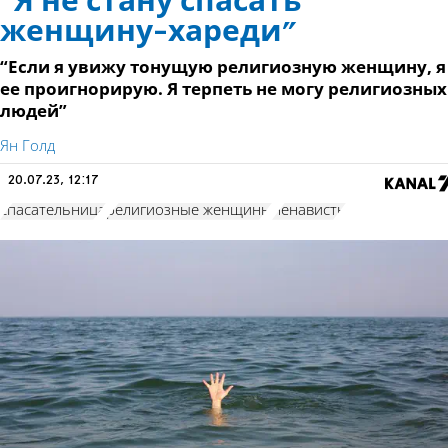
“Я не стану спасать
женщину-хареди”
“Если я увижу тонущую религиозную женщину, я
ее проигнорирую. Я терпеть не могу религиозных
людей”
Ян Голд
20.07.23, 12:17
спасательница
религиозные женщины
ненависть