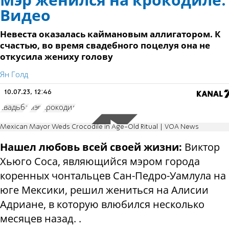
Мэр женился на крокодиле.
Видео
Невеста оказалась каймановым аллигатором. К
счастью, во время свадебного поцелуя она не
откусила жениху голову
Ян Голд
10.07.23, 12:46
свадьба
мэр
крокодил
Mexican Mayor Weds Crocodile in Age-Old Ritual | VOA News
Нашел любовь всей своей жизни:
Виктор
Хьюго Соса, являющийся мэром города
коренных чонтальцев Сан-Педро-Уамлула на
юге Мексики, решил жениться на Алисии
Адриане, в которую влюбился несколько
месяцев назад. .