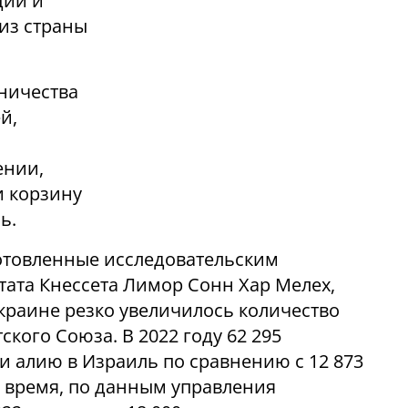
ции и
 из страны
ничества
й,
ении,
и корзину
ь.
отовленные исследовательским
тата Кнессета Лимор Сонн Хар Мелех,
Украине резко увеличилось количество
кого Союза. В 2022 году 62 295
и алию в Израиль по сравнению с 12 873
е время, по данным управления