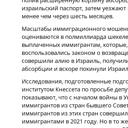
полив расширенную корзину абсорб
израильский паспорт, затем уезжают
менее чем через шесть месяцев.
Масштабы иммиграционного мошен
оцениваются в полмиллиарда шекеле
выплаченных иммигрантам, которые,
воспользовались законом о возвращ
совершили алию в Израиль, получил
абсорбции и вскоре покинули Израил
Исследования, подготовленные подг
институтом Кнессета по просьбе депу
показывают, что с началом войны в 
иммигрантов из стран бывшего Советс
иммигрантов из этих стран совершил
иммигрантами в 2021 году. Но в то ж