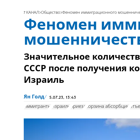
7 КАНАЛ
Общество
Феномен иммиграционного мошенниче
Феномен имм
мошенничест
Значительное количест
СССР после получения к
Израиль
Ян Голд
5.07.23, 13:43
иммигранты
Израиль
приезд
корзина абсорбции
отъе