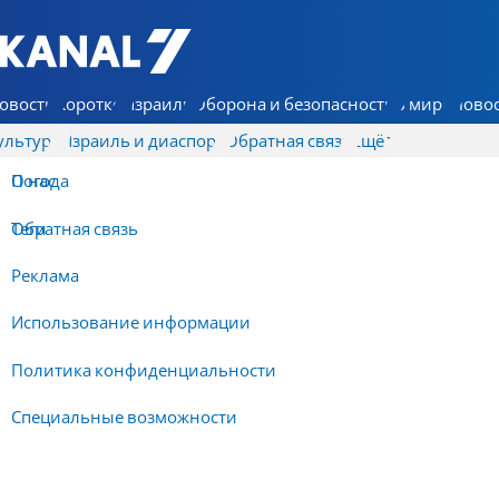
7 КАНАЛ - Аруц Шева
овости
Коротко
Израиль
Оборона и безопасность
В мире
Новос
ультура
Израиль и диаспора
Обратная связь
Ещё
О нас
Погода
Обратная связь
Теги
Реклама
Использование информации
Политика конфиденциальности
Специальные возможности