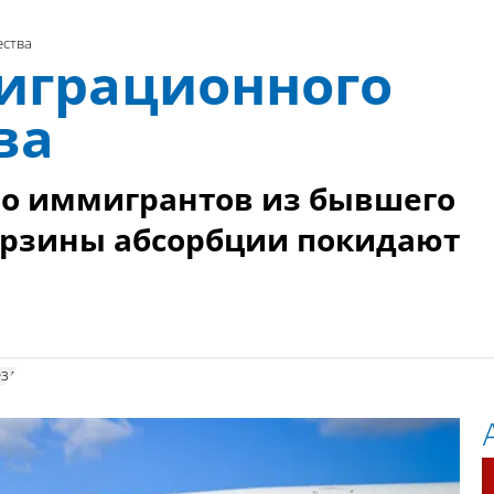
ства
играционного
ва
во иммигрантов из бывшего
орзины абсорбции покидают
зд