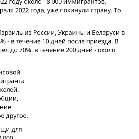
22 году около 18 000 иммигрантов,
аля 2022 года, уже покинули страну. То
зраиль из России, Украины и Беларуси в
4% - в течение 10 дней после приезда. В
ел до 70%, в течение 200 дней - около
нсовой
мигранта
келей,
рбции,
ение
е другое.
ощи для
0 000