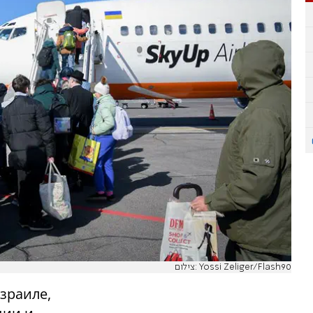
צילום: Yossi Zeliger/Flash90
зраиле,