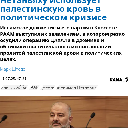
Нетаньяху использует
палестинскую кровь в
политическом кризисе
Исламское движение и его партия в Кнессете
РААМ выступили с заявлением, в котором резко
осудили операцию ЦАХАЛа в Дженине и
обвинили правительство в использовании
пролитой палестинской крови в политических
целях.
Марк Штоде
3.07.23, 17:23
Мансур Аббас
РААМ
Дженин
Биньямин Нетаньяху