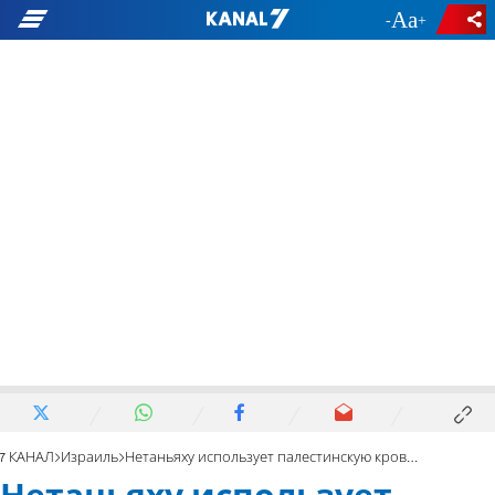
-
+
7 КАНАЛ
Израиль
Нетаньяху использует палестинскую кровь в политическом кризисе